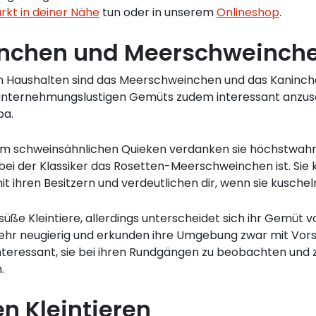
rkt in deiner Nähe
tun oder in unserem
Onlineshop
.
ninchen und Meerschweinch
en Haushalten sind das Meerschweinchen und das Kaninchen
d unternehmungslustigen Gemüts zudem interessant anz
pa.
m schweinsähnlichen Quieken verdanken sie höchstwahrsc
bei der Klassiker das Rosetten-Meerschweinchen ist. Si
 ihren Besitzern und verdeutlichen dir, wenn sie kusche
süße Kleintiere, allerdings unterscheidet sich ihr Gemü
 sehr neugierig und erkunden ihre Umgebung zwar mit Vorsi
nteressant, sie bei ihren Rundgängen zu beobachten und z
.
en Kleintieren