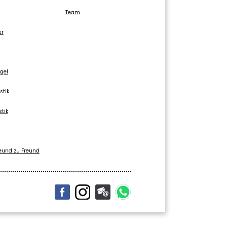
Team
er
gel
stik
stik
eund zu Freund