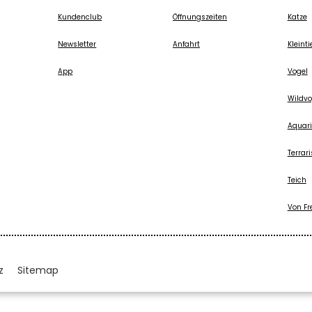
Kundenclub
Öffnungszeiten
Katze
Newsletter
Anfahrt
Kleinti
App
Vogel
Wildvo
Aquari
Terrari
Teich
Von Fr
z
Sitemap