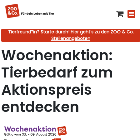
Tierfreund*in? Starte durch! Hier geht’s zu den
ZOO & Co.
Stellenangeboten
Wochenaktion:
Tierbedarf zum
Aktionspreis
entdecken